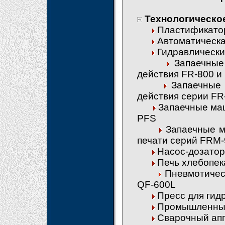
Технологическо
Пластификато
Автоматическ
Гидравлическ
Запаечные
действия FR-800 и
Запаечные
действия серии FR
Запаечные маш
PFS
Запаечные м
печати серий FRM
Насос-дозатор
Печь хлебопе
Пневмотичес
QF-600L
Пресс для гид
Промышленный
Сварочный ап